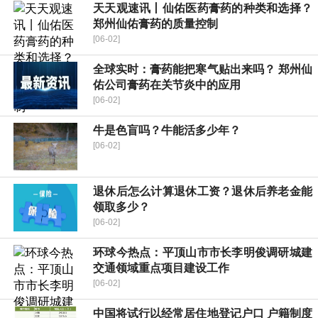
天天观速讯丨仙佑医药膏药的种类和选择？
郑州仙佑膏药的质量控制
[06-02]
全球实时：膏药能把寒气贴出来吗？ 郑州仙
佑公司膏药在关节炎中的应用
[06-02]
牛是色盲吗？牛能活多少年？
[06-02]
退休后怎么计算退休工资？退休后养老金能
领取多少？
[06-02]
环球今热点：平顶山市市长李明俊调研城建
交通领域重点项目建设工作
[06-02]
中国将试行以经常居住地登记户口 户籍制度