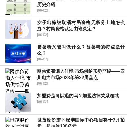
历史介绍
[06-02]
女子出嫁被取消村民资格无权分土地怎么
办？村民资格认定由谁决定？
[06-02]
番薯粉又被叫做什么？番薯粉的特点是什
么？
[06-02]
网供负荷渐入佳境 市场供给形势严峻——四
川电力市场2023年第22周盘点
[06-02]
加盟费是可以退的吗？加盟法律关系领域
[06-02]
世茂股份旗下深港国际中心项目将于7月拍
卖，起拍价130亿元