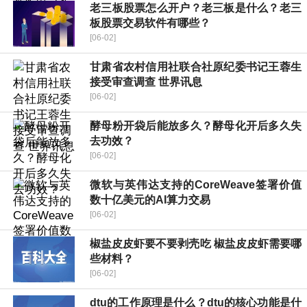
老三板股票怎么开户？老三板是什么？老三
板股票交易软件有哪些？
[06-02]
甘肃省农村信用社联合社原纪委书记王蓉生
接受审查调查 世界讯息
[06-02]
酵母粉开袋后能放多久？酵母化开后多久失
去功效？
[06-02]
微软与英伟达支持的CoreWeave签署价值
数十亿美元的AI算力交易
[06-02]
椒盐皮皮虾要不要剥壳吃 椒盐皮皮虾需要哪
些材料？
[06-02]
dtu的工作原理是什么？dtu的核心功能是什