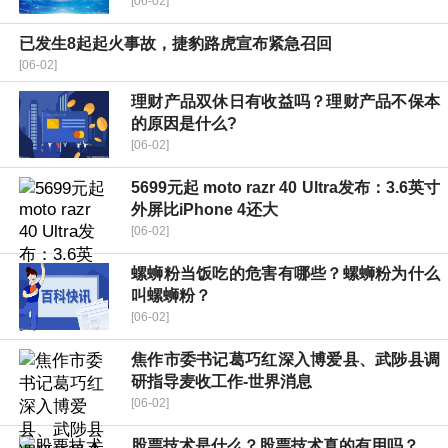
[06-02]
已发生8起起火事故，捷豹路虎宣布紧急召回
[06-02]
理财产品双休日有收益吗？理财产品不保本
的原因是什么?
[06-02]
5699元起 moto razr 40 Ultra发布：3.6英寸
外屏比iPhone 4还大
[06-02]
螺蛳粉当饭吃的危害有哪些？螺蛳粉为什么
叫螺蛳粉？
[06-02]
焦作市委书记葛巧红深入博爱县、武陟县调
研指导麦收工作-世界消息
[06-02]
股票技术是什么？股票技术真的有用吗？