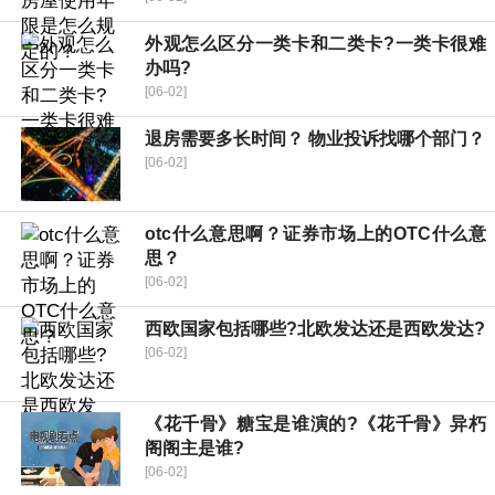
外观怎么区分一类卡和二类卡?一类卡很难
办吗?
[06-02]
退房需要多长时间？ 物业投诉找哪个部门？
[06-02]
otc什么意思啊？证券市场上的OTC什么意
思？
[06-02]
西欧国家包括哪些?北欧发达还是西欧发达?
[06-02]
《花千骨》糖宝是谁演的?《花千骨》异朽
阁阁主是谁?
[06-02]