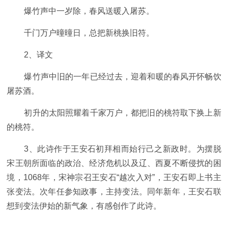
爆竹声中一岁除，春风送暖入屠苏。
千门万户曈曈日，总把新桃换旧符。
2、译文
爆竹声中旧的一年已经过去，迎着和暖的春风开怀畅饮
屠苏酒。
初升的太阳照耀着千家万户，都把旧的桃符取下换上新
的桃符。
3、此诗作于王安石初拜相而始行己之新政时。为摆脱
宋王朝所面临的政治、经济危机以及辽、西夏不断侵扰的困
境，1068年，宋神宗召王安石“越次入对”，王安石即上书主
张变法。次年任参知政事，主持变法。同年新年，王安石联
想到变法伊始的新气象，有感创作了此诗。