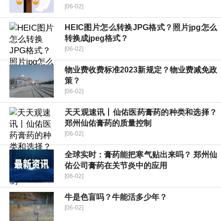
[06-02]
HEIC图片怎么转换JPG格式？照片jpg怎么
转换成jpeg格式？
[06-02]
物业费收费标准2023新规定？物业费减免政
策？
[06-02]
天天观速讯丨仙佑医药膏药的种类和选择？
郑州仙佑膏药的质量控制
[06-02]
全球实时：膏药能把寒气贴出来吗？ 郑州仙
佑公司膏药在关节炎中的应用
[06-02]
牛是色盲吗？牛能活多少年？
[06-02]