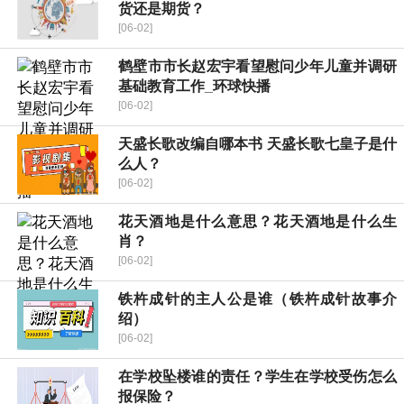
货还是期货？
[06-02]
鹤壁市市长赵宏宇看望慰问少年儿童并调研
基础教育工作_环球快播
[06-02]
天盛长歌改编自哪本书 天盛长歌七皇子是什
么人？
[06-02]
花天酒地是什么意思？花天酒地是什么生
肖？
[06-02]
铁杵成针的主人公是谁（铁杵成针故事介
绍）
[06-02]
在学校坠楼谁的责任？学生在学校受伤怎么
报保险？