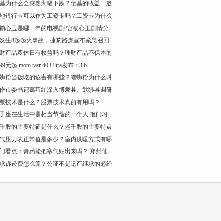
基为什么会突然大幅下跌？债基的收益一般
地银行卡可以作为工资卡吗？工资卡为什么
锁心玉是哪一年的电视剧?宫锁心玉剧情分
发生8起起火事故，捷豹路虎宣布紧急召回
财产品双休日有收益吗？理财产品不保本的
99元起 moto razr 40 Ultra发布：3.6
蛳粉当饭吃的危害有哪些？螺蛳粉为什么叫
作市委书记葛巧红深入博爱县、武陟县调研
票技术是什么？股票技术真的有用吗？
子座在生活中是相当节俭的一个人 抠门习
千股的主要特征是什么？老千股的主要特点
气压力表正常值是多少？室内供暖方式有哪
门看点：膏药能把寒气贴出来吗？ 郑州仙
承诉讼费怎么算？公证不是遗产继承的必经