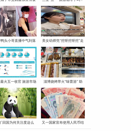
罚
博鸭头小哥直播中气到落
美女幼师凭“挖呀挖呀挖”走
泪
最火五一收官 旅游市场
淄博烧烤带火“味蕾游” 助
丫回国为何关注度这么
又一国家宣布使用人民币结
高？
算