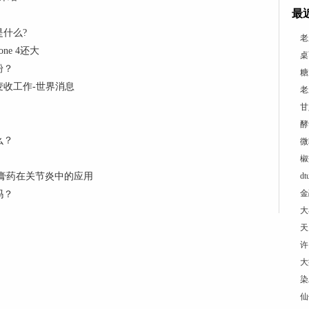
最
什么?
老
hone 4还大
桌
粉？
糖
收工作-世界消息
老
甘
酵
么？
微
椒
膏药在关节炎中的应用
d
金
吗？
大
天
许
大
染
仙