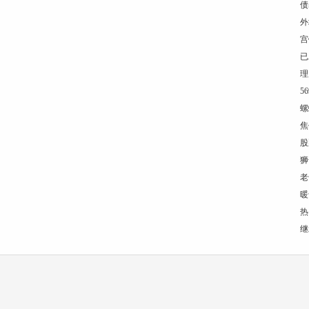
债
外
宫
已
理
56
螺
焦
股
狮
老
暖
热
继