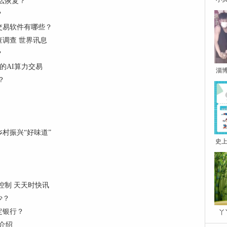
么恢复？
？
交易软件有哪些？
调查 世界讯息
？
元的AI算力交易
淄
？
村振兴“好味道”
史上
）
控制 天天时快讯
少？
定银行？
丫
介绍