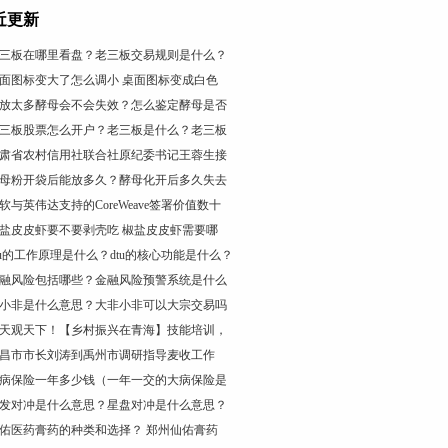
近更新
三板在哪里看盘？老三板交易规则是什么？
面图标变大了怎么调小 桌面图标变成白色
放太多酵母会不会失效？怎么鉴定酵母是否
三板股票怎么开户？老三板是什么？老三板
肃省农村信用社联合社原纪委书记王蓉生接
母粉开袋后能放多久？酵母化开后多久失去
软与英伟达支持的CoreWeave签署价值数十
盐皮皮虾要不要剥壳吃 椒盐皮皮虾需要哪
tu的工作原理是什么？dtu的核心功能是什么？
融风险包括哪些？金融风险预警系统是什么
小非是什么意思？大非小非可以大宗交易吗
天观天下！【乡村振兴在青海】技能培训，
昌市市长刘涛到禹州市调研指导麦收工作
病保险一年多少钱（一年一交的大病保险是
发对冲是什么意思？星盘对冲是什么意思？
佑医药膏药的种类和选择？ 郑州仙佑膏药