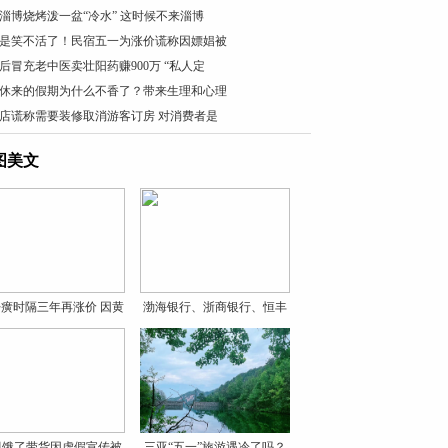
淄博烧烤泼一盆“冷水” 这时候不来淄博
是笑不活了！民宿五一为涨价谎称因嫖娼被
0后冒充老中医卖壮阳药赚900万 “私人定
休来的假期为什么不香了？带来生理和心理
店谎称需要装修取消游客订房 对消费者是
图美文
癀时隔三年再涨价 因黄
渤海银行、浙商银行、恒丰
银
贝饿了带货因虚假宣传被
三亚“五一”旅游遇冷了吗？