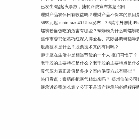
已发生8起起火事故，捷豹路虎宣布紧急召回
理财产品双休日有收益吗？理财产品不保本的原因是
5699元起 moto razr 40 Ultra发布：3.6英寸外屏比iP
螺蛳粉当饭吃的危害有哪些？螺蛳粉为什么叫螺蛳
焦作市委书记葛巧红深入博爱县、武陟县调研指导麦
股票技术是什么？股票技术真的有用吗？
狮子座在生活中是相当节俭的一个人 抠门习惯了？
老千股的主要特征是什么？老千股的主要特点是什
暖气压力表正常值是多少？室内供暖方式有哪些？
热门看点：膏药能把寒气贴出来吗？ 郑州仙佑公司
继承诉讼费怎么算？公证不是遗产继承的必经程序