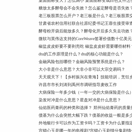
桌面图标变大了怎么调小 桌面图标变成白色文件怎
糖放太多酵母会不会失效？怎么鉴定酵母是否失效
老三板股票怎么开户？老三板是什么？老三板股票
甘肃省农村信用社联合社原纪委书记王蓉生接受审查
酵母粉开袋后能放多久？酵母化开后多久失去功效
微软与英伟达支持的CoreWeave签署价值数十亿美
椒盐皮皮虾要不要剥壳吃 椒盐皮皮虾需要哪些材料
dtu的工作原理是什么？dtu的核心功能是什么？
金融风险包括哪些？金融风险预警系统是什么？
大小非是什么意思？大非小非可以大宗交易吗？
天天观天下！【乡村振兴在青海】技能培训，烹饪乡
许昌市市长刘涛到禹州市调研指导麦收工作
大病保险一年多少钱（一年一交的大病保险是什么
染发对冲是什么意思？星盘对冲是什么意思？
仙佑医药膏药的种类和选择？ 郑州仙佑膏药的质量
债基为什么会突然大幅下跌？债基的收益一般是多
外地银行卡可以作为工资卡吗？工资卡为什么要指
宫锁心玉是哪一年的电视剧?宫锁心玉剧情分集剧情