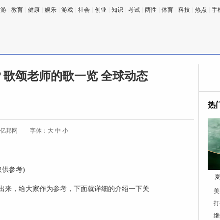
旅游
|
教育
|
健康
|
娱乐
|
游戏
|
社会
|
创业
|
知识
|
考试
|
两性
|
体育
|
科技
|
热点
|
手
歌颂老师的歌一览 全球动态
热
:亿邦网
字体：
大
中
小
仅供参考)
夏
出来，给大家作为参考，下面就详细的介绍一下关
美
打
继