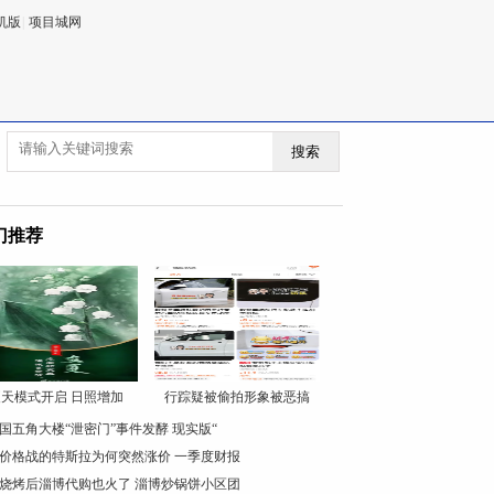
机版
|
项目城网
搜索
门推荐
天模式开启 日照增加
行踪疑被偷拍形象被恶搞
国五角大楼“泄密门”事件发酵 现实版“
价格战的特斯拉为何突然涨价 一季度财报
烧烤后淄博代购也火了 淄博炒锅饼小区团