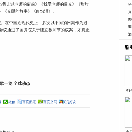
每当我走过老师的窗前》《我爱老师的目光》《甜甜
给
》《光阴的故事》《红烛泪》。
真
9
献。在中国近现代史上，多次以不同的日期作为过
调
次会议通过了国务院关于建立教师节的议案，才真正
酒
酷
歌一览 全球动态
片仔
网
微信
百度贴吧
百度空间
QQ好友
小