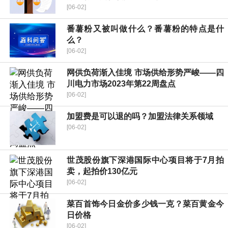
[06-02]
番薯粉又被叫做什么？番薯粉的特点是什
么？
[06-02]
网供负荷渐入佳境 市场供给形势严峻——四
川电力市场2023年第22周盘点
[06-02]
加盟费是可以退的吗？加盟法律关系领域
[06-02]
世茂股份旗下深港国际中心项目将于7月拍
卖，起拍价130亿元
[06-02]
菜百首饰今日金价多少钱一克？菜百黄金今
日价格
[06-02]