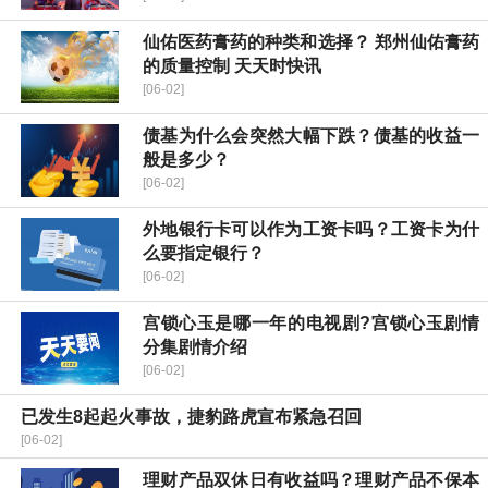
仙佑医药膏药的种类和选择？ 郑州仙佑膏药
的质量控制 天天时快讯
[06-02]
债基为什么会突然大幅下跌？债基的收益一
般是多少？
[06-02]
外地银行卡可以作为工资卡吗？工资卡为什
么要指定银行？
[06-02]
宫锁心玉是哪一年的电视剧?宫锁心玉剧情
分集剧情介绍
[06-02]
已发生8起起火事故，捷豹路虎宣布紧急召回
[06-02]
理财产品双休日有收益吗？理财产品不保本