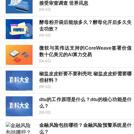
接受审查调查 世界讯息
[06-02]
酵母粉开袋后能放多久？酵母化开后多久失
去功效？
[06-02]
微软与英伟达支持的CoreWeave签署价值
数十亿美元的AI算力交易
[06-02]
椒盐皮皮虾要不要剥壳吃 椒盐皮皮虾需要哪
些材料？
[06-02]
dtu的工作原理是什么？dtu的核心功能是什
么？
[06-02]
金融风险包括哪些？金融风险预警系统是什
么？