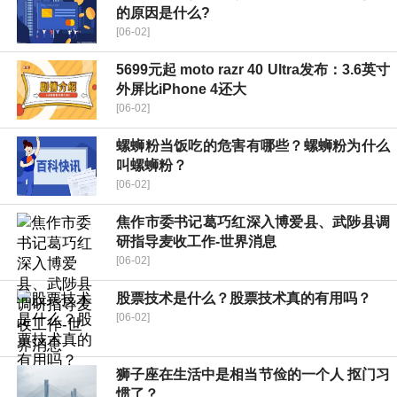
的原因是什么?
[06-02]
5699元起 moto razr 40 Ultra发布：3.6英寸
外屏比iPhone 4还大
[06-02]
螺蛳粉当饭吃的危害有哪些？螺蛳粉为什么
叫螺蛳粉？
[06-02]
焦作市委书记葛巧红深入博爱县、武陟县调
研指导麦收工作-世界消息
[06-02]
股票技术是什么？股票技术真的有用吗？
[06-02]
狮子座在生活中是相当节俭的一个人 抠门习
惯了？