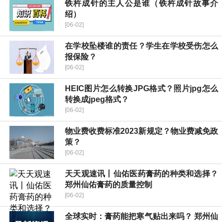
铁杵成针的主人公是谁（铁杵成针故事介
绍）
[06-02]
在学校坠楼谁的责任？学生在学校受伤怎么
报保险？
[06-02]
HEIC图片怎么转换JPG格式？照片jpg怎么
转换成jpeg格式？
[06-02]
物业费收费标准2023新规定？物业费减免政
策？
[06-02]
天天观速讯丨仙佑医药膏药的种类和选择？
郑州仙佑膏药的质量控制
[06-02]
全球实时：膏药能把寒气贴出来吗？ 郑州仙