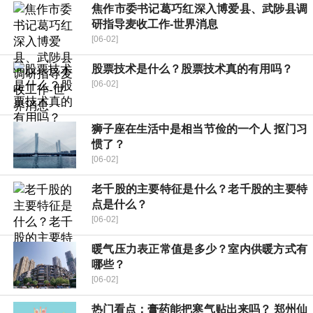
焦作市委书记葛巧红深入博爱县、武陟县调
研指导麦收工作-世界消息
[06-02]
股票技术是什么？股票技术真的有用吗？
[06-02]
狮子座在生活中是相当节俭的一个人 抠门习
惯了？
[06-02]
老千股的主要特征是什么？老千股的主要特
点是什么？
[06-02]
暖气压力表正常值是多少？室内供暖方式有
哪些？
[06-02]
热门看点：膏药能把寒气贴出来吗？ 郑州仙