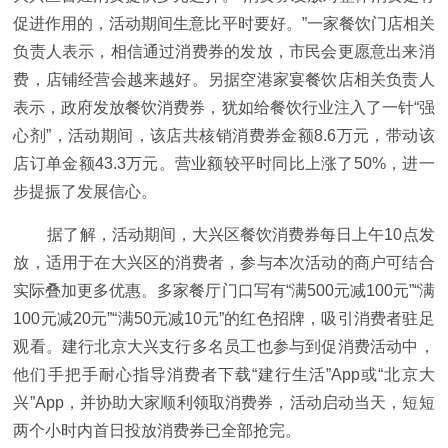
促进作用的，活动期间生意比平时要好。”一家餐饮门店相关
负责人表示，相信通过消费券的发放，市民会更愿意出来消
费，店铺经营会越来越好。另据空港家宴餐饮店相关负责人
表示，政府发放餐饮消费券，犹如给餐饮行业注入了一针“强
心剂”，活动期间，该店共核销消费券金额8.6万元，带动该
店订单金额43.3万元。营业额较平时同比上涨了50%，进一
步提振了发展信心。
据了解，活动期间，大兴区餐饮消费券每日上午10点发
放，适用于在大兴区的消费者，参与本次活动的商户可结合
实际叠加更多优惠。多家餐厅门口写有“满500元减100元”“满
100元减20元”“满50元减10元”的红色招牌，吸引消费者驻足
观看。建行北京大兴支行多名员工也参与到促消费活动中，
他们手把手耐心指导消费者下载“建行生活”App或“北京大
兴”App，并协助大家顺利领取消费券，活动启动当天，短短
两个小时内首日投放消费券已全部抢完。