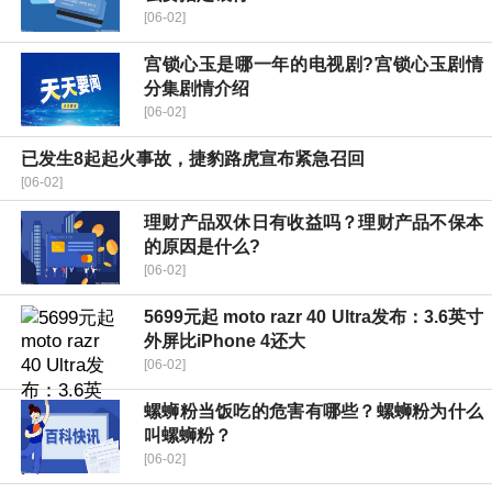
[06-02]
宫锁心玉是哪一年的电视剧?宫锁心玉剧情
分集剧情介绍
[06-02]
已发生8起起火事故，捷豹路虎宣布紧急召回
[06-02]
理财产品双休日有收益吗？理财产品不保本
的原因是什么?
[06-02]
5699元起 moto razr 40 Ultra发布：3.6英寸
外屏比iPhone 4还大
[06-02]
螺蛳粉当饭吃的危害有哪些？螺蛳粉为什么
叫螺蛳粉？
[06-02]