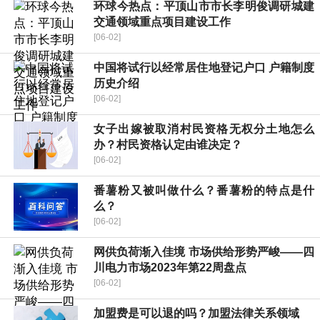
环球今热点：平顶山市市长李明俊调研城建
交通领域重点项目建设工作
[06-02]
中国将试行以经常居住地登记户口 户籍制度
历史介绍
[06-02]
女子出嫁被取消村民资格无权分土地怎么
办？村民资格认定由谁决定？
[06-02]
番薯粉又被叫做什么？番薯粉的特点是什
么？
[06-02]
网供负荷渐入佳境 市场供给形势严峻——四
川电力市场2023年第22周盘点
[06-02]
加盟费是可以退的吗？加盟法律关系领域